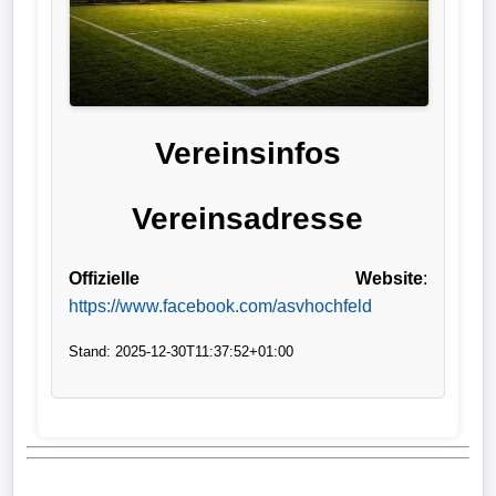
Liga
DFB-
Pokal
Vereinsinfos
International
Vereinsadresse
Champions
League
Offizielle Website
:
Europa
https://www.facebook.com/asvhochfeld
League
Stand: 2025-12-30T11:37:52+01:00
Nationalmannschaft
Vereinsnews
Wechselgerüchte