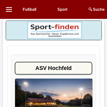
Fußball
Sport
🔍 Suche
Startseite
NEWS
Alle
Fußball-
News
ASV Hochfeld
1.
Bundesliga
2.
Bundesliga
3.