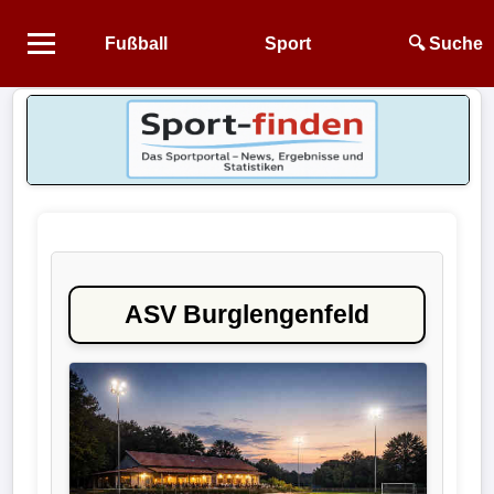
Fußball
Sport
🔍 Suche
Startseite
NEWS
Alle
Fußball-
News
ASV Burglengenfeld
1.
Bundesliga
2.
Bundesliga
3.