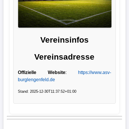
Liga
DFB-
Pokal
Vereinsinfos
International
Vereinsadresse
Champions
League
Offizielle Website
:
https://www.asv-
Europa
burglengenfeld.de
League
Stand: 2025-12-30T11:37:52+01:00
Nationalmannschaft
Vereinsnews
Wechselgerüchte