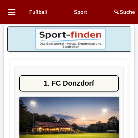
Fußball
Sport
🔍 Suche
Startseite
NEWS
Alle
Fußball-
News
1. FC Donzdorf
1.
Bundesliga
2.
Bundesliga
3.