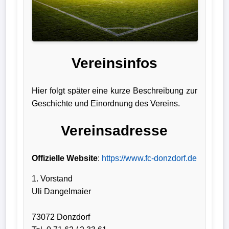
Liga
DFB-
Pokal
Vereinsinfos
International
Hier folgt später eine kurze Beschreibung zur
Champions
Geschichte und Einordnung des Vereins.
League
Vereinsadresse
Europa
League
Offizielle Website
:
https://www.fc-donzdorf.de
Nationalmannschaft
1. Vorstand
Uli Dangelmaier
Vereinsnews
73072 Donzdorf
Wechselgerüchte