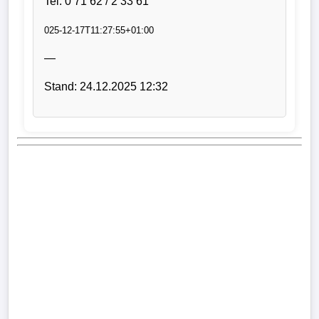
Tel. 0 71 62 / 2 33 61
Verletzungspech
025-12-17T11:27:55+01:00
—
Frauenfußball
Stand: 24.12.2025 12:32
Alle
Sportnews
eSports
STATISTIKEN
Tabelle
1.
Bundesliga
Tabelle
2.