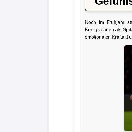
Gefühls
Liga
DFB-
Noch im Frühjahr s
Pokal
Königsblauen als Spit
emotionalen Kraftakt u
International
Champions
League
Europa
League
Nationalmannschaft
Vereinsnews
Wechselgerüchte