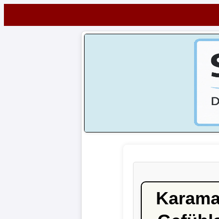
Startseite
NEWS
Alle
Fußball-
News
1.
Bundesliga
2.
Bundesliga
Karama
3.