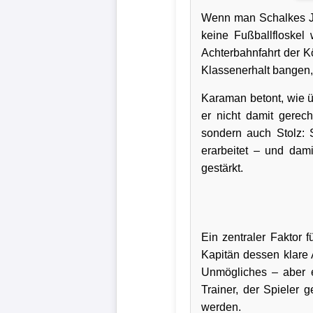
Wenn man Schalkes J
Verletzungspech
keine Fußballfloskel
Achterbahnfahrt der K
Frauenfußball
Klassenerhalt bangen, 
Alle
Karaman betont, wie ü
Sportnews
er nicht damit gerech
sondern auch Stolz: 
eSports
erarbeitet – und dam
gestärkt.
STATISTIKEN
Tabelle
1.
Ein zentraler Faktor 
Kapitän dessen klare A
Bundesliga
Unmögliches – aber e
Tabelle
Trainer, der Spieler 
werden.
2.