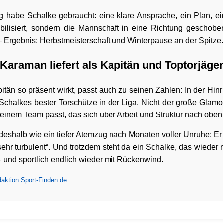
habe Schalke gebraucht: eine klare Ansprache, ein Plan, ei
bilisiert, sondern die Mannschaft in eine Richtung geschobe
– Ergebnis: Herbstmeisterschaft und Winterpause an der Spitze.
Karaman liefert als Kapitän und Toptorjäge
tän so präsent wirkt, passt auch zu seinen Zahlen: In der Hinr
 Schalkes bester Torschütze in der Liga. Nicht der große Glam
u einem Team passt, das sich über Arbeit und Struktur nach oben
deshalb wie ein tiefer Atemzug nach Monaten voller Unruhe: Er 
ehr turbulent“. Und trotzdem steht da ein Schalke, das wieder
t – und sportlich endlich wieder mit Rückenwind.
aktion Sport-Finden.de