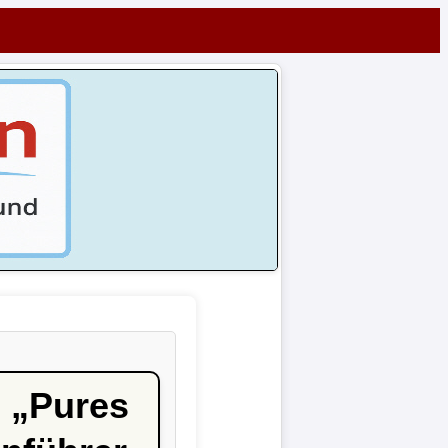
 „Pures