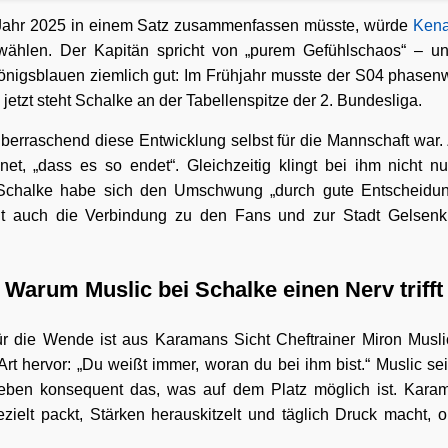
ahr 2025 in einem Satz zusammenfassen müsste, würde
Ken
 wählen. Der Kapitän spricht von „purem Gefühlschaos“ – und
önigsblauen ziemlich gut: Im Frühjahr musste der S04 phasen
jetzt steht Schalke an der Tabellenspitze der 2. Bundesliga.
berraschend diese Entwicklung selbst für die Mannschaft war.
net, „dass es so endet“. Gleichzeitig klingt bei ihm nicht nu
Schalke habe sich den Umschwung „durch gute Entscheidung
it auch die Verbindung zu den Fans und zur Stadt Gelsenk
Warum Muslic bei Schalke einen Nerv trifft
für die Wende ist aus Karamans Sicht Cheftrainer Miron Musl
rt hervor: „Du weißt immer, woran du bei ihm bist.“ Muslic sei 
ben konsequent das, was auf dem Platz möglich ist. Karam
gezielt packt, Stärken herauskitzelt und täglich Druck macht, 