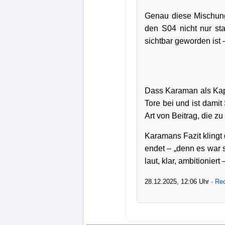
Bundesliga
Genau diese Mischung 
den S04 nicht nur sta
Tabelle
sichtbar geworden ist 
3.
Liga
1.
Dass Karaman als Kapi
Bundesliga
Tore bei und ist damit
Ergebnisse
Art von Beitrag, die z
Karamans Fazit klingt 
SONSTIGES
endet – „denn es war s
laut, klar, ambitionier
Fußballspieler
28.12.2025, 12:06 Uhr ·
Red
Vereine
Kader