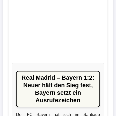
Liga
DFB-
Pokal
International
Champions
League
Europa
League
Real Madrid – Bayern 1:2:
Neuer hält den Sieg fest,
Nationalmannschaft
Bayern setzt ein
Ausrufezeichen
Vereinsnews
Wechselgerüchte
Der FC Bayern hat sich im Santiago