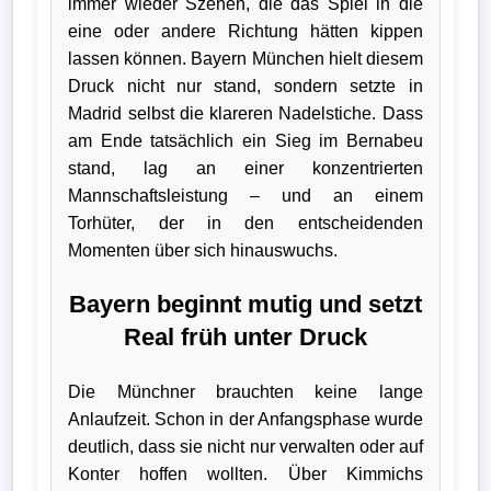
immer wieder Szenen, die das Spiel in die
Bundesliga
eine oder andere Richtung hätten kippen
lassen können. Bayern München hielt diesem
Tabelle
Druck nicht nur stand, sondern setzte in
3.
Madrid selbst die klareren Nadelstiche. Dass
Liga
am Ende tatsächlich ein Sieg im Bernabeu
stand, lag an einer konzentrierten
1.
Mannschaftsleistung – und an einem
Bundesliga
Torhüter, der in den entscheidenden
Momenten über sich hinauswuchs.
Ergebnisse
Bayern beginnt mutig und setzt
SONSTIGES
Real früh unter Druck
Fußballspieler
Die Münchner brauchten keine lange
Vereine
Anlaufzeit. Schon in der Anfangsphase wurde
deutlich, dass sie nicht nur verwalten oder auf
Kader
Konter hoffen wollten. Über Kimmichs