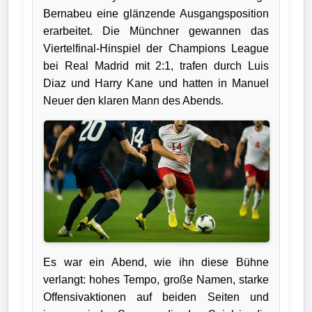
Bernabeu eine glänzende Ausgangsposition
Verletzungspech
erarbeitet. Die Münchner gewannen das
Viertelfinal-Hinspiel der Champions League
Frauenfußball
bei Real Madrid mit 2:1, trafen durch Luis
Diaz und Harry Kane und hatten in Manuel
Alle
Neuer den klaren Mann des Abends.
Sportnews
eSports
STATISTIKEN
Tabelle
1.
Bundesliga
Es war ein Abend, wie ihn diese Bühne
verlangt: hohes Tempo, große Namen, starke
Tabelle
Offensivaktionen auf beiden Seiten und
2.