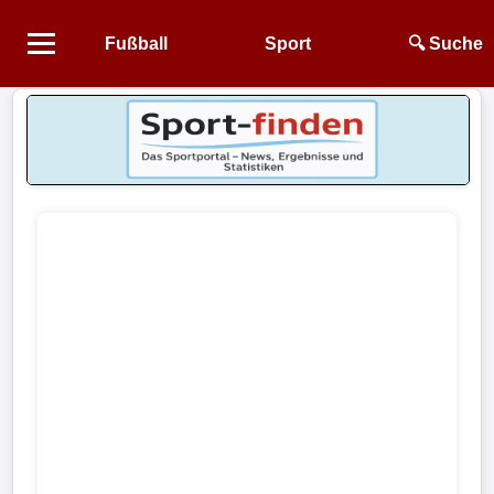
Fußball
Sport
🔍 Suche
Startseite
NEWS
Alle
Fußball-
News
1.
Bundesliga
2.
Bundesliga
3.