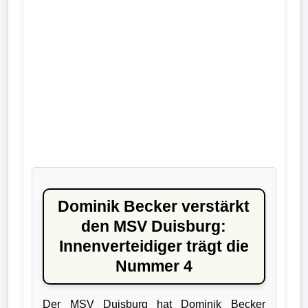
Liga
DFB-
Pokal
International
Champions
League
Europa
League
Dominik Becker verstärkt
den MSV Duisburg:
Nationalmannschaft
Innenverteidiger trägt die
Nummer 4
Vereinsnews
Wechselgerüchte
Der MSV Duisburg hat Dominik Becker