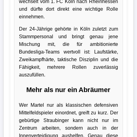
wechselt vom 1. FC Köln nach Rheinhessen
Bundesliga
und dürfte dort direkt eine wichtige Rolle
einnehmen.
Tabelle
Der 24-Jährige gehörte in Köln zuletzt zum
3.
Stammpersonal und bringt genau jene
Liga
Mischung mit, die für ambitionierte
Bundesliga-Teams wertvoll ist: Laufstärke,
1.
Zweikampfhärte, taktische Disziplin und die
Bundesliga
Fähigkeit, mehrere Rollen zuverlässig
Ergebnisse
auszufüllen.
Mehr als nur ein Abräumer
SONSTIGES
Fußballspieler
Wer Martel nur als klassischen defensiven
Mittelfeldspieler einordnet, greift zu kurz. Der
Vereine
gebürtige Straubinger kann nicht nur im
Zentrum arbeiten, sondern auch in der
Kader
Innenverteidigung aushelfen. Genau diese