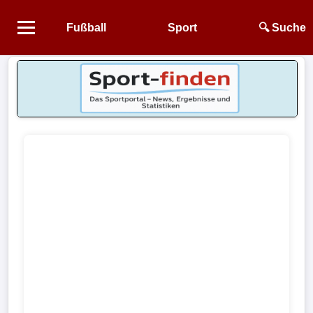
Fußball
Sport
🔍 Suche
Startseite
NEWS
Alle
Fußball-
News
1.
Bundesliga
2.
Bundesliga
3.