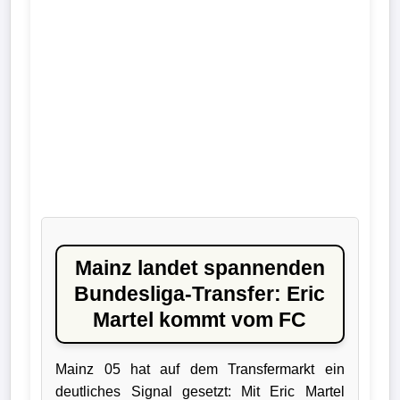
Liga
DFB-
Pokal
International
Champions
League
Europa
League
Mainz landet spannenden
Bundesliga-Transfer: Eric
Nationalmannschaft
Martel kommt vom FC
Vereinsnews
Mainz 05 hat auf dem Transfermarkt ein
deutliches Signal gesetzt: Mit Eric Martel
Wechselgerüchte