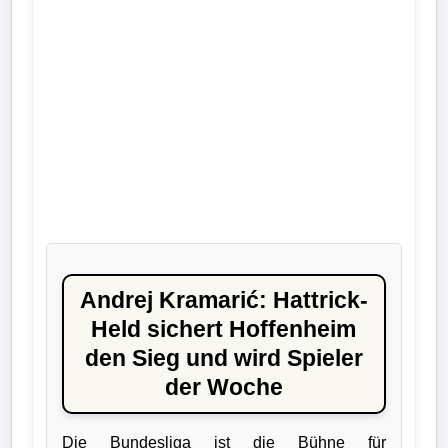
Liga
DFB-
Pokal
International
Champions
League
Europa
League
Andrej Kramarić: Hattrick-
Held sichert Hoffenheim
Nationalmannschaft
den Sieg und wird Spieler
der Woche
Vereinsnews
Wechselgerüchte
Die Bundesliga ist die Bühne für