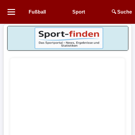
Fußball
Sport
🔍 Suche
Startseite
NEWS
Alle
Fußball-
News
1.
Bundesliga
2.
Bundesliga
3.