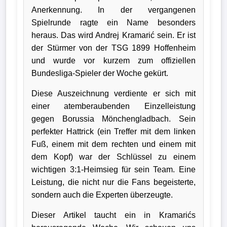
Anerkennung. In der vergangenen
Bundesliga
Spielrunde ragte ein Name besonders
heraus. Das wird Andrej Kramarić sein. Er ist
Tabelle
der Stürmer von der TSG 1899 Hoffenheim
3.
und wurde vor kurzem zum offiziellen
Liga
Bundesliga-Spieler der Woche gekürt.
1.
Diese Auszeichnung verdiente er sich mit
Bundesliga
einer atemberaubenden Einzelleistung
Ergebnisse
gegen Borussia Mönchengladbach. Sein
perfekter Hattrick (ein Treffer mit dem linken
Fuß, einem mit dem rechten und einem mit
SONSTIGES
dem Kopf) war der Schlüssel zu einem
Fußballspieler
wichtigen 3:1-Heimsieg für sein Team. Eine
Leistung, die nicht nur die Fans begeisterte,
Vereine
sondern auch die Experten überzeugte.
Dieser Artikel taucht ein in Kramarićs
Kader