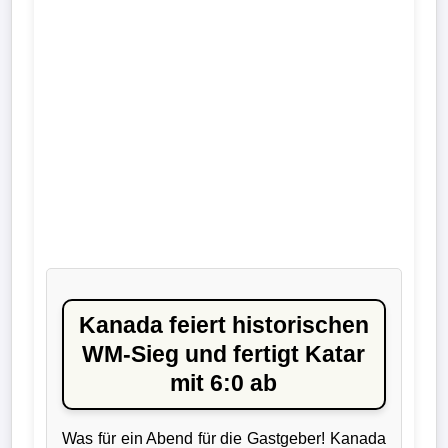
Liga
DFB-
Pokal
International
Champions
League
Europa
League
Kanada feiert historischen
Nationalmannschaft
WM-Sieg und fertigt Katar
mit 6:0 ab
Vereinsnews
Was für ein Abend für die Gastgeber! Kanada
Wechselgerüchte