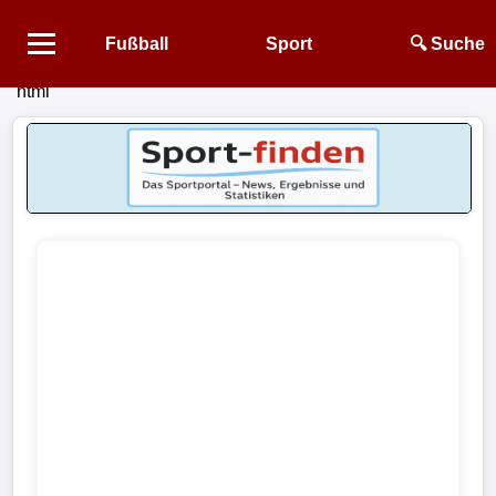
Fußball
Sport
🔍 Suche
```html
Startseite
NEWS
Alle
Fußball-
News
1.
Bundesliga
2.
Bundesliga
3.