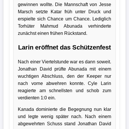
gewinnen wollte. Die Mannschaft von Jesse
Bundesliga
Marsch setzte Katar früh unter Druck und
erspielte sich Chance um Chance. Lediglich
Tabelle
Torhüter Mahmud Abunada verhinderte
3.
zunächst einen frühen Rückstand.
Liga
Larin eröffnet das Schützenfest
1.
Bundesliga
Nach einer Viertelstunde war es dann soweit.
Ergebnisse
Jonathan David prüfte Abunada mit einem
wuchtigen Abschluss, den der Keeper nur
nach vorne abwehren konnte. Cyle Larin
SONSTIGES
reagierte am schnellsten und schob zum
Fußballspieler
verdienten 1:0 ein.
Vereine
Kanada dominierte die Begegnung nun klar
und legte wenig später nach. Nach einem
Kader
abgewehrten Schuss stand Jonathan David