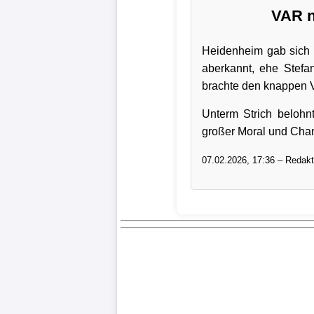
VAR n
Bundesliga
Tabelle
Heidenheim gab sich 
aberkannt, ehe Stefa
3.
brachte den knappen V
Liga
Unterm Strich belohn
1.
großer Moral und Chan
Bundesliga
07.02.2026, 17:36 – Redakt
Ergebnisse
SONSTIGES
Fußballspieler
Vereine
Kader