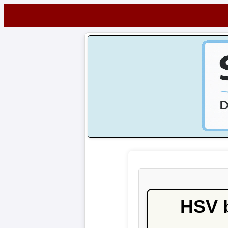
Startseite
NEWS
Alle
Fußball-
News
1.
Bundesliga
2.
Bundesliga
HSV b
3.