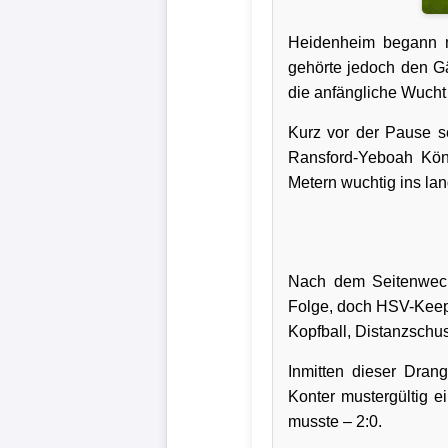
Verletzungspech
Heidenheim begann mi
gehörte jedoch den Gä
Frauenfußball
die anfängliche Wucht
Kurz vor der Pause sc
Alle
Ransford-Yeboah Köni
Sportnews
Metern wuchtig ins lan
eSports
STATISTIKEN
Nach dem Seitenwech
Folge, doch HSV-Keepe
Tabelle
Kopfball, Distanzschus
1.
Bundesliga
Inmitten dieser Dran
Konter mustergültig e
Tabelle
musste – 2:0.
2.