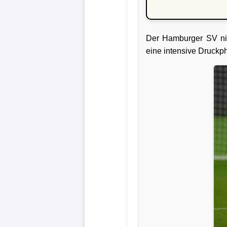
Liga
DFB-
Der Hamburger SV nim
Pokal
eine intensive Druckph
International
Champions
League
Europa
League
Nationalmannschaft
Vereinsnews
Wechselgerüchte