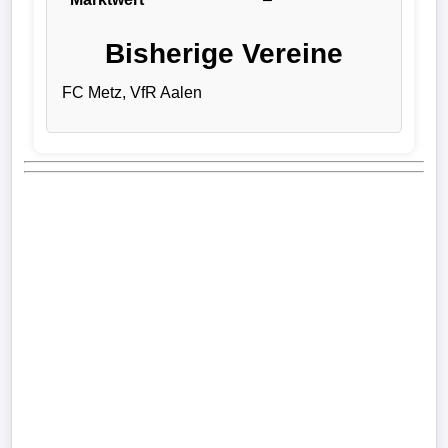
Bundesliga
Bisherige Vereine
Tabelle
FC Metz, VfR Aalen
3.
Liga
1.
Bundesliga
Ergebnisse
SONSTIGES
Fußballspieler
Vereine
Kader