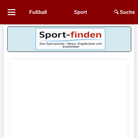
Fußball
Sport
🔍 Suche
Startseite
NEWS
Alle
Fußball-
News
1.
Bundesliga
2.
Bundesliga
3.