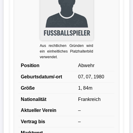
Verletzungspech
Frauenfußball
Alle
Aus rechtlichen Gründen wird
Sportnews
ein einheitliches Platzhalterbild
verwendet.
eSports
Position
Abwehr
Geburtsdatum/-ort
07, 07, 1980
STATISTIKEN
Größe
1, 84m
Tabelle
Nationalität
Frankreich
1.
Bundesliga
Aktueller Verein
–
Vertrag bis
–
Tabelle
2.
Marktwert
–