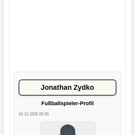
Liga
DFB-
Pokal
International
Champions
League
Europa
Jonathan Zydko
League
Fußballspieler-Profil
Nationalmannschaft
16.12.2025 06:55
Vereinsnews
Wechselgerüchte