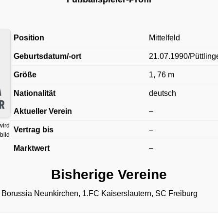
Position
Mittelfeld
Geburtsdatum/-ort
21.07.1990/Püttling
Größe
1, 76 m
Nationalität
deutsch
Aktueller Verein
–
wird
Vertrag bis
–
bild
Marktwert
–
Bisherige Vereine
Borussia Neunkirchen, 1.FC Kaiserslautern, SC Freiburg