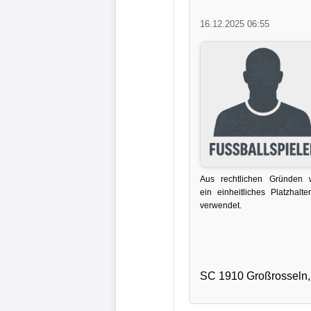
Liga
16.12.2025 06:55
DFB-
Pokal
International
Champions
League
Aus rechtlichen Gründen 
Europa
ein einheitliches Platzhalter
League
verwendet.
Nationalmannschaft
Vereinsnews
SC 1910 Großrosseln, 
Wechselgerüchte