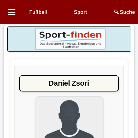
Fußball
Sport
🔍 Suche
Startseite
NEWS
Alle
Fußball-
News
Daniel Zsori
1.
Bundesliga
2.
Bundesliga
3.