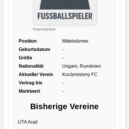
Liga
DFB-
Pokal
Platzhalterbild
Position
Mittelstürmer
International
Geburtsdatum
-
Champions
Größe
-
League
Nationalität
Ungarn, Rumänien
Aktueller Verein
Kozármisleny FC
Europa
Vertrag bis
-
League
Marktwert
-
Nationalmannschaft
Bisherige Vereine
Vereinsnews
UTA Arad
Wechselgerüchte