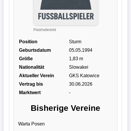
Liga
DFB-
Pokal
Platzhalterbild
Position
Sturm
International
Geburtsdatum
05.05.1994
Champions
Größe
1,83 m
League
Nationalität
Slowakei
Aktueller Verein
GKS Katowice
Europa
Vertrag bis
30.06.2026
League
Marktwert
-
Nationalmannschaft
Bisherige Vereine
Vereinsnews
Warta Posen
Wechselgerüchte