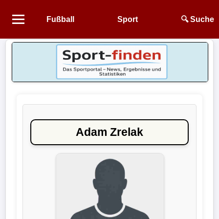
Fußball
Sport
🔍 Suche
Startseite
NEWS
Alle
Fußball-
News
Adam Zrelak
1.
Bundesliga
2.
Bundesliga
3.