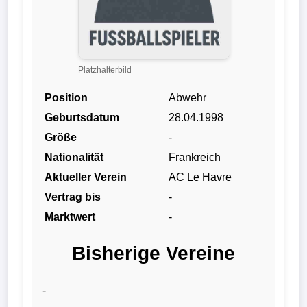
Liga
DFB-
Pokal
Platzhalterbild
Position
Abwehr
International
Geburtsdatum
28.04.1998
Champions
Größe
-
League
Nationalität
Frankreich
Aktueller Verein
AC Le Havre
Europa
Vertrag bis
-
League
Marktwert
-
Nationalmannschaft
Bisherige Vereine
Vereinsnews
-
Wechselgerüchte