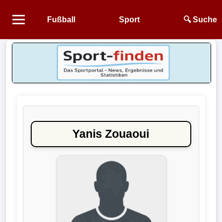
Fußball
Sport
🔍 Suche
Startseite
NEWS
Alle
Fußball-
News
Yanis Zouaoui
1.
Bundesliga
2.
Bundesliga
3.