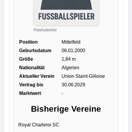
Liga
DFB-
Pokal
Platzhalterbild
Position
Mittelfeld
International
Geburtsdatum
06.01.2000
Champions
Größe
1,84 m
League
Nationalität
Algerien
Aktueller Verein
Union Staint-Gilloise
Europa
Vertrag bis
30.06.2029
League
Marktwert
-
Nationalmannschaft
Bisherige Vereine
Vereinsnews
Royal Charleroi SC
Wechselgerüchte