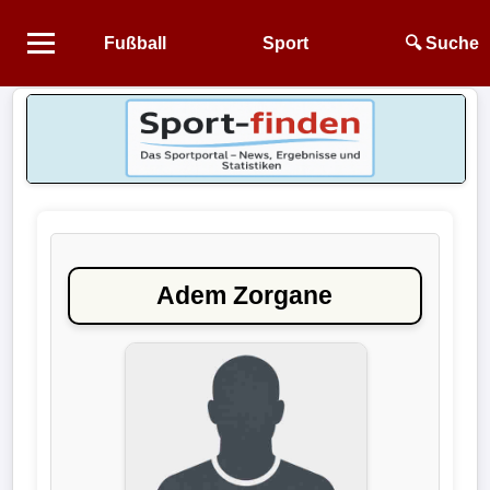
Fußball
Sport
🔍 Suche
Startseite
NEWS
Alle
Fußball-
News
Adem Zorgane
1.
Bundesliga
2.
Bundesliga
3.