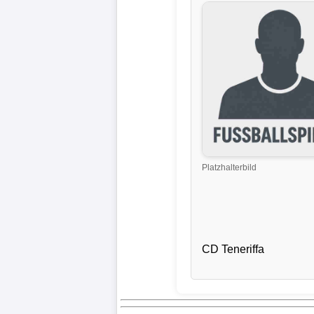
Liga
DFB-
Pokal
International
Champions
League
Platzhalterbild
Europa
League
Nationalmannschaft
CD Teneriffa
Vereinsnews
Wechselgerüchte