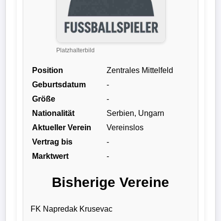
Liga
DFB-
Pokal
Platzhalterbild
Position
Zentrales Mittelfeld
International
Geburtsdatum
-
Champions
Größe
-
League
Nationalität
Serbien, Ungarn
Aktueller Verein
Vereinslos
Europa
Vertrag bis
-
League
Marktwert
-
Nationalmannschaft
Bisherige Vereine
Vereinsnews
FK Napredak Krusevac
Wechselgerüchte