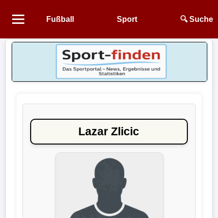
Fußball
Sport
🔍 Suche
Startseite
NEWS
Alle
Fußball-
News
Lazar Zlicic
1.
Bundesliga
2.
Bundesliga
3.