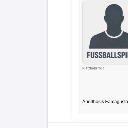
Liga
DFB-
Pokal
International
Champions
League
Platzhalterbild
Europa
League
Nationalmannschaft
Anorthosis Famagusta
Vereinsnews
Wechselgerüchte