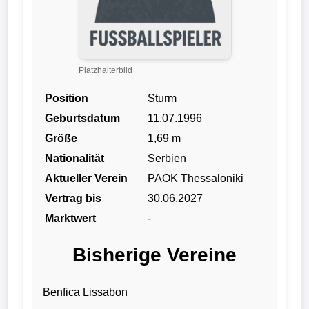
Liga
DFB-
Pokal
Platzhalterbild
Position
Sturm
International
Geburtsdatum
11.07.1996
Champions
Größe
1,69 m
League
Nationalität
Serbien
Aktueller Verein
PAOK Thessaloniki
Europa
Vertrag bis
30.06.2027
League
Marktwert
-
Nationalmannschaft
Bisherige Vereine
Vereinsnews
Benfica Lissabon
Wechselgerüchte