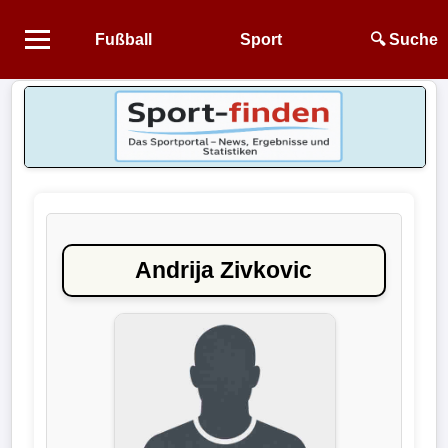
Fußball
Sport
🔍 Suche
Startseite
NEWS
Alle
Fußball-
News
Andrija Zivkovic
1.
Bundesliga
2.
Bundesliga
3.