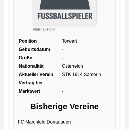
Liga
DFB-
Pokal
Platzhalterbild
Position
Torwart
International
Geburtsdatum
-
Champions
Größe
-
League
Nationalität
Österreich
Aktueller Verein
STK 1914 Samorin
Europa
Vertrag bis
-
League
Marktwert
-
Nationalmannschaft
Bisherige Vereine
Vereinsnews
FC Marchfeld Donauauen
Wechselgerüchte