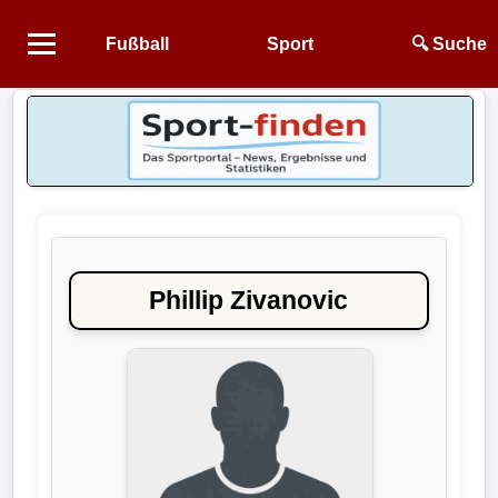
Fußball
Sport
🔍 Suche
Startseite
NEWS
Alle
Fußball-
News
Phillip Zivanovic
1.
Bundesliga
2.
Bundesliga
3.