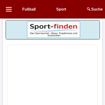
Fußball
Sport
🔍 Suche
Startseite
NEWS
Alle
Fußball-
News
1.
Bundesliga
2.
Bundesliga
3.