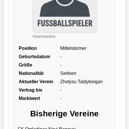
Verletzungspech
Frauenfußball
Platzhalterbild
Alle
Sportnews
Position
Mittelstürmer
Geburtsdatum
-
eSports
Größe
-
Nationalität
Serbien
STATISTIKEN
Aktueller Verein
Zhetysu Taldykorgan
Tabelle
Vertrag bis
-
1.
Marktwert
-
Bundesliga
Bisherige Vereine
Tabelle
2.