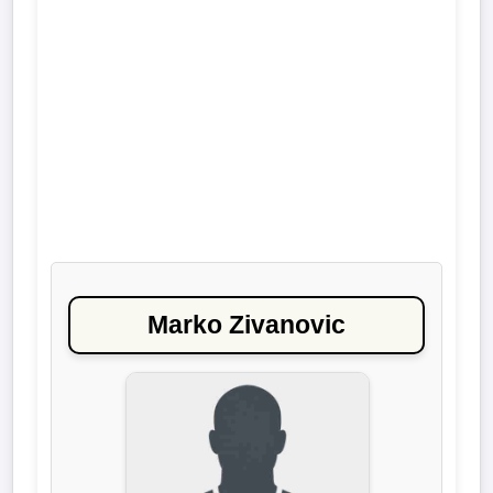
Liga
DFB-
Pokal
International
Champions
League
Europa
Marko Zivanovic
League
Nationalmannschaft
Vereinsnews
Wechselgerüchte