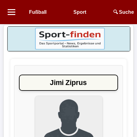
Fußball
Sport
🔍 Suche
Startseite
NEWS
Alle
Fußball-
News
Jimi Ziprus
1.
Bundesliga
2.
Bundesliga
3.