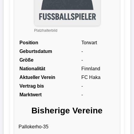
Liga
DFB-
Pokal
Platzhalterbild
Position
Torwart
International
Geburtsdatum
-
Champions
Größe
-
League
Nationalität
Finnland
Aktueller Verein
FC Haka
Europa
Vertrag bis
-
League
Marktwert
-
Nationalmannschaft
Bisherige Vereine
Vereinsnews
Pallokerho-35
Wechselgerüchte