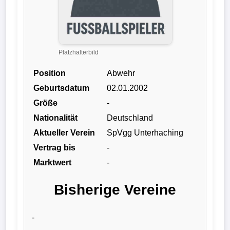
Liga
DFB-
Pokal
Platzhalterbild
Position
Abwehr
International
Geburtsdatum
02.01.2002
Champions
Größe
-
League
Nationalität
Deutschland
Aktueller Verein
SpVgg Unterhaching
Europa
Vertrag bis
-
League
Marktwert
-
Nationalmannschaft
Bisherige Vereine
Vereinsnews
-
Wechselgerüchte