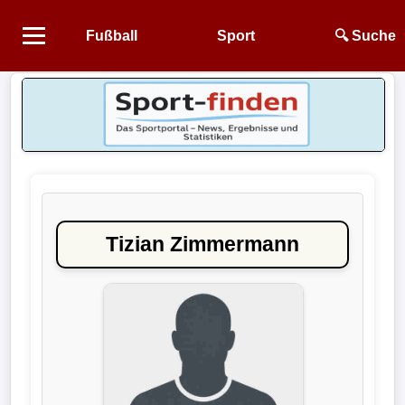
Fußball
Sport
🔍 Suche
Startseite
NEWS
Alle
Fußball-
News
Tizian Zimmermann
1.
Bundesliga
2.
Bundesliga
3.