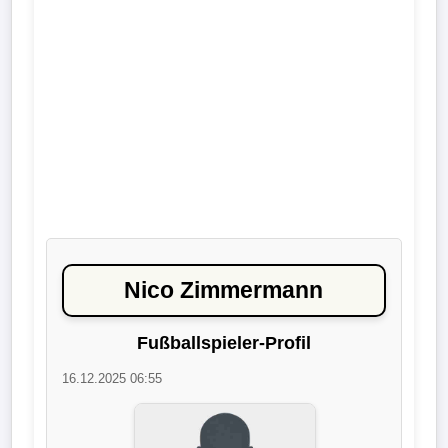
Liga
DFB-
Pokal
International
Champions
League
Europa
Nico Zimmermann
League
Fußballspieler-Profil
Nationalmannschaft
16.12.2025 06:55
Vereinsnews
Wechselgerüchte