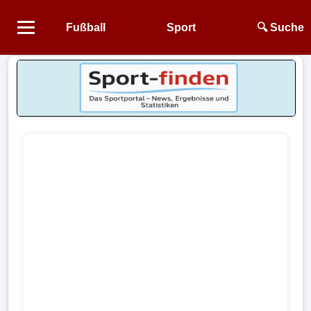
Fußball
Sport
🔍 Suche
Startseite
NEWS
Alle
Fußball-
News
1.
Bundesliga
2.
Bundesliga
3.