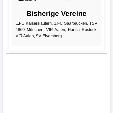
Bundesliga
Bisherige Vereine
Tabelle
1.FC Kaiserslautern, 1.FC Saarbrücken, TSV
3.
1860 München, VfR Aalen, Hansa Rostock,
Liga
VfR Aalen, SV Elversberg
1.
Bundesliga
Ergebnisse
SONSTIGES
Fußballspieler
Vereine
Kader