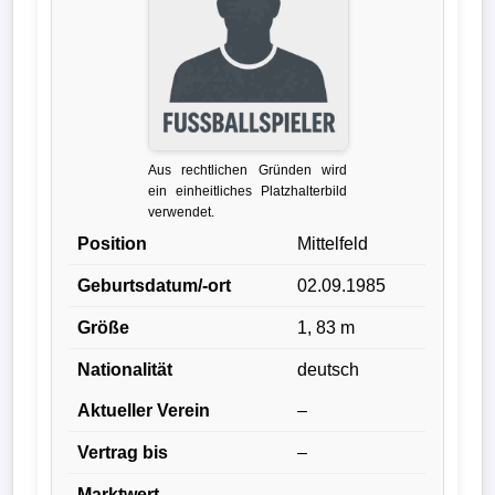
Verletzungspech
Frauenfußball
Alle
Aus rechtlichen Gründen wird
Sportnews
ein einheitliches Platzhalterbild
verwendet.
eSports
Position
Mittelfeld
Geburtsdatum/-ort
02.09.1985
STATISTIKEN
Größe
1, 83 m
Tabelle
Nationalität
deutsch
1.
Bundesliga
Aktueller Verein
–
Vertrag bis
–
Tabelle
2.
Marktwert
–