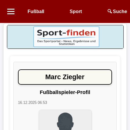
Fußball
Sport
🔍 Suche
Startseite
NEWS
Alle
Fußball-
News
Marc Ziegler
1.
Bundesliga
Fußballspieler-Profil
16.12.2025 06:53
2.
Bundesliga
3.