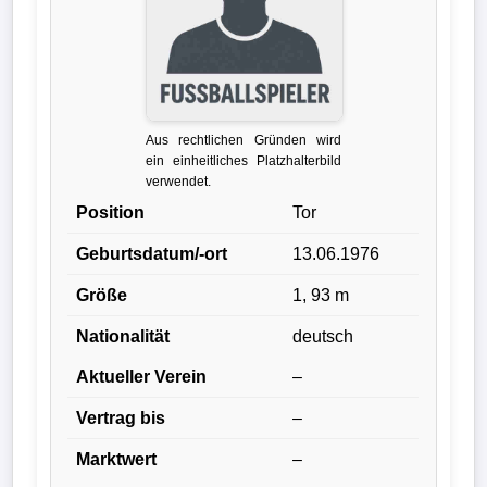
Liga
DFB-
Pokal
Aus rechtlichen Gründen wird
International
ein einheitliches Platzhalterbild
verwendet.
Champions
Position
Tor
League
Geburtsdatum/-ort
13.06.1976
Europa
Größe
1, 93 m
League
Nationalität
deutsch
Nationalmannschaft
Aktueller Verein
–
Vertrag bis
–
Vereinsnews
Marktwert
–
Wechselgerüchte