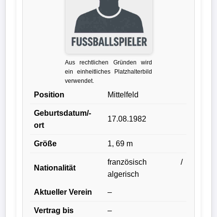
Liga
DFB-
Pokal
Aus rechtlichen Gründen wird
International
ein einheitliches Platzhalterbild
verwendet.
Champions
Position
Mittelfeld
League
Geburtsdatum/-
17.08.1982
ort
Europa
League
Größe
1, 69 m
französisch /
Nationalmannschaft
Nationalität
algerisch
Vereinsnews
Aktueller Verein
–
Vertrag bis
–
Wechselgerüchte