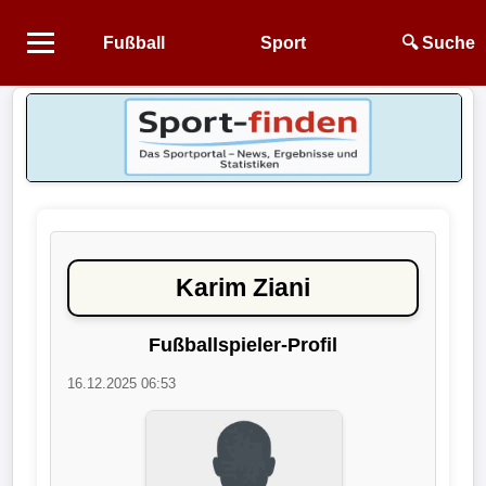
Fußball
Sport
🔍 Suche
Startseite
NEWS
Alle
Fußball-
News
Karim Ziani
1.
Bundesliga
Fußballspieler-Profil
16.12.2025 06:53
2.
Bundesliga
3.