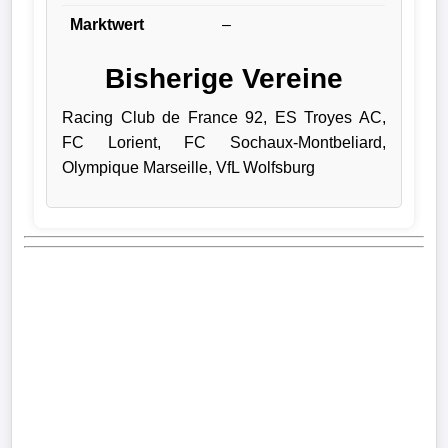
Marktwert
–
Verletzungspech
Bisherige Vereine
Frauenfußball
Racing Club de France 92, ES Troyes AC,
Alle
FC Lorient, FC Sochaux-Montbeliard,
Sportnews
Olympique Marseille, VfL Wolfsburg
eSports
STATISTIKEN
Tabelle
1.
Bundesliga
Tabelle
2.