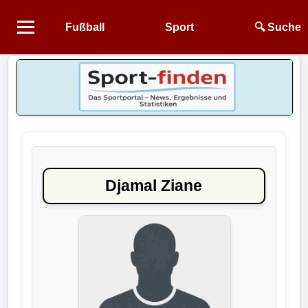
Fußball
Sport
🔍 Suche
Startseite
NEWS
Alle
Fußball-
News
Djamal Ziane
1.
Bundesliga
2.
Bundesliga
3.