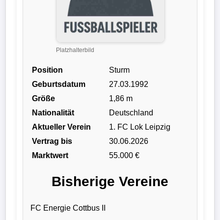
Liga
DFB-
Pokal
Platzhalterbild
Position
Sturm
International
Geburtsdatum
27.03.1992
Champions
Größe
1,86 m
League
Nationalität
Deutschland
Aktueller Verein
1. FC Lok Leipzig
Europa
Vertrag bis
30.06.2026
League
Marktwert
55.000 €
Nationalmannschaft
Bisherige Vereine
Vereinsnews
FC Energie Cottbus II
Wechselgerüchte