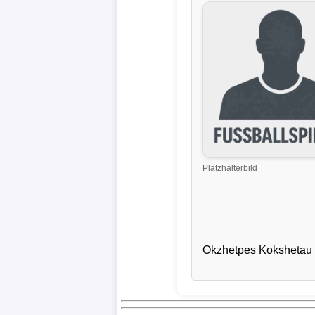
Liga
DFB-
Pokal
International
Champions
League
Platzhalterbild
Europa
League
Nationalmannschaft
Okzhetpes Kokshetau
Vereinsnews
Wechselgerüchte