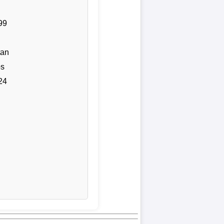
99
tan
os
24