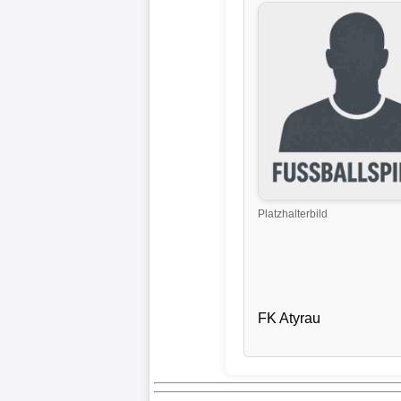
Liga
DFB-
Pokal
International
Champions
League
Platzhalterbild
Europa
League
Nationalmannschaft
FK Atyrau
Vereinsnews
Wechselgerüchte