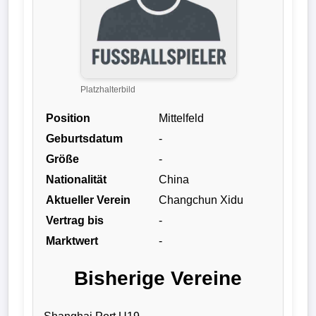
Verletzungspech
Frauenfußball
Platzhalterbild
Alle
Sportnews
Position
Mittelfeld
Geburtsdatum
-
eSports
Größe
-
Nationalität
China
STATISTIKEN
Aktueller Verein
Changchun Xidu
Tabelle
Vertrag bis
-
1.
Marktwert
-
Bundesliga
Bisherige Vereine
Tabelle
2.