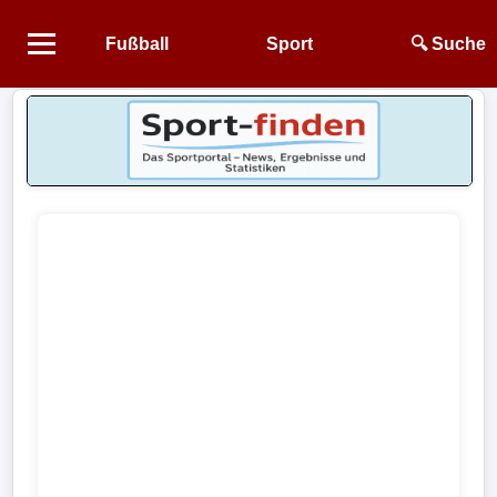
Fußball
Sport
🔍 Suche
Startseite
NEWS
Alle
Fußball-
News
1.
Bundesliga
2.
Bundesliga
3.