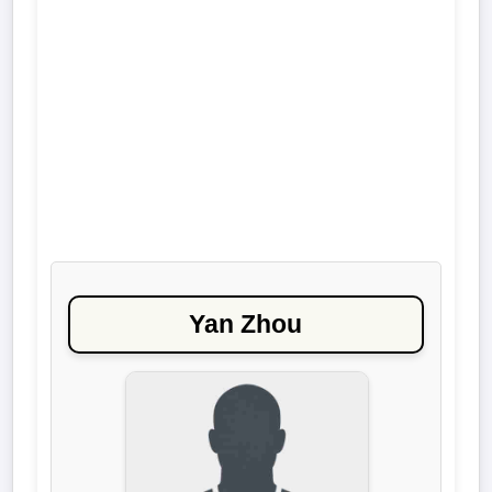
Liga
DFB-
Pokal
International
Champions
League
Europa
Yan Zhou
League
Nationalmannschaft
Vereinsnews
Wechselgerüchte