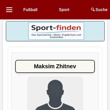
Fußball
Sport
🔍 Suche
Startseite
NEWS
Alle
Fußball-
News
Maksim Zhitnev
1.
Bundesliga
2.
Bundesliga
3.