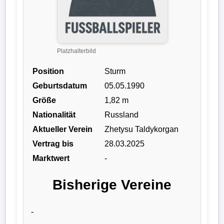
Liga
DFB-
Pokal
Platzhalterbild
Position
Sturm
International
Geburtsdatum
05.05.1990
Champions
Größe
1,82 m
League
Nationalität
Russland
Aktueller Verein
Zhetysu Taldykorgan
Europa
Vertrag bis
28.03.2025
League
Marktwert
-
Nationalmannschaft
Bisherige Vereine
Vereinsnews
-
Wechselgerüchte