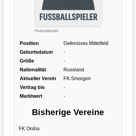
Liga
DFB-
Pokal
Platzhalterbild
Position
Defensives Mittelfeld
International
Geburtsdatum
-
Champions
Größe
-
League
Nationalität
Russland
Aktueller Verein
FK Smorgon
Europa
Vertrag bis
-
League
Marktwert
-
Nationalmannschaft
Bisherige Vereine
Vereinsnews
FK Orsha
Wechselgerüchte