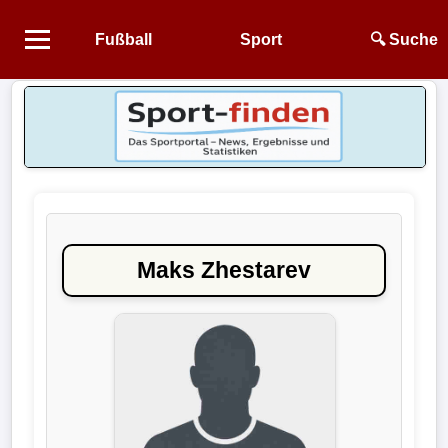
Fußball
Sport
🔍 Suche
Startseite
NEWS
Alle
Fußball-
News
Maks Zhestarev
1.
Bundesliga
2.
Bundesliga
3.