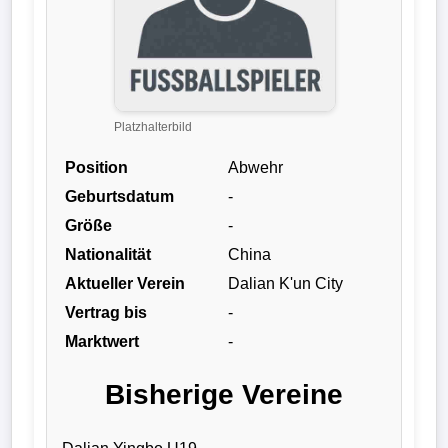
Verletzungspech
Frauenfußball
Platzhalterbild
Alle
Sportnews
Position
Abwehr
Geburtsdatum
-
eSports
Größe
-
Nationalität
China
STATISTIKEN
Aktueller Verein
Dalian K'un City
Tabelle
Vertrag bis
-
1.
Marktwert
-
Bundesliga
Bisherige Vereine
Tabelle
2.