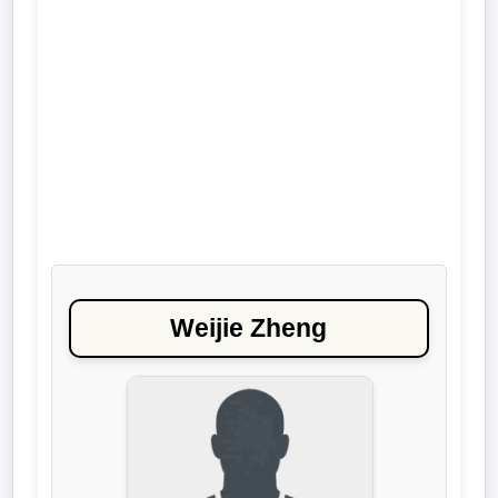
Liga
DFB-
Pokal
International
Champions
League
Europa
Weijie Zheng
League
Nationalmannschaft
Vereinsnews
Wechselgerüchte