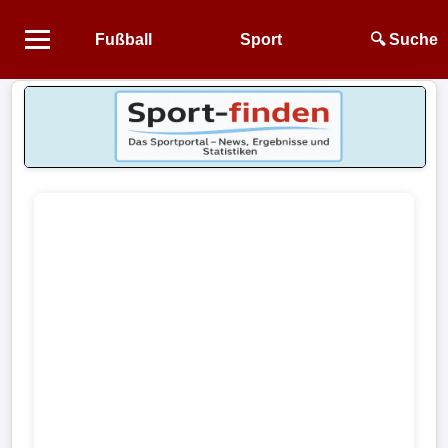
Fußball
Sport
🔍 Suche
Startseite
NEWS
Alle
Fußball-
News
1.
Bundesliga
2.
Bundesliga
3.