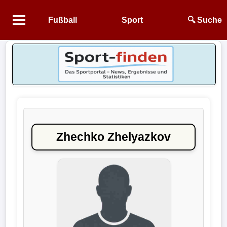
Fußball
Sport
🔍 Suche
Startseite
NEWS
Alle
Fußball-
News
Zhechko Zhelyazkov
1.
Bundesliga
2.
Bundesliga
3.