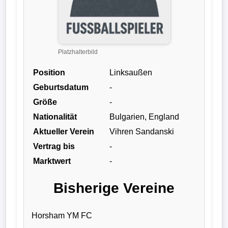
Liga
DFB-
Pokal
Platzhalterbild
Position
Linksaußen
International
Geburtsdatum
-
Champions
Größe
-
League
Nationalität
Bulgarien, England
Aktueller Verein
Vihren Sandanski
Europa
Vertrag bis
-
League
Marktwert
-
Nationalmannschaft
Bisherige Vereine
Vereinsnews
Horsham YM FC
Wechselgerüchte