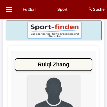
Fußball
Sport
🔍 Suche
Startseite
NEWS
Alle
Fußball-
News
Ruiqi Zhang
1.
Bundesliga
2.
Bundesliga
3.