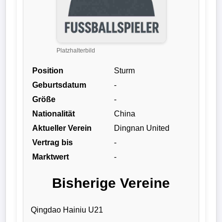
Liga
DFB-
Pokal
Platzhalterbild
Position
Sturm
International
Geburtsdatum
-
Champions
Größe
-
League
Nationalität
China
Aktueller Verein
Dingnan United
Europa
Vertrag bis
-
League
Marktwert
-
Nationalmannschaft
Bisherige Vereine
Vereinsnews
Qingdao Hainiu U21
Wechselgerüchte