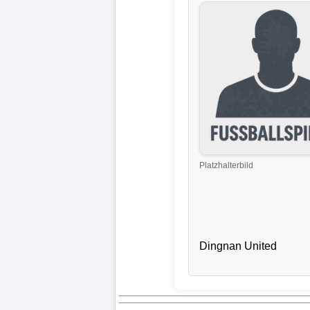
Liga
DFB-
Pokal
International
Champions
League
Platzhalterbild
Europa
League
Nationalmannschaft
Dingnan United
Vereinsnews
Wechselgerüchte