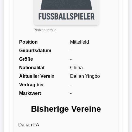
Liga
DFB-
Pokal
Platzhalterbild
Position
Mittelfeld
International
Geburtsdatum
-
Champions
Größe
-
League
Nationalität
China
Aktueller Verein
Dalian Yingbo
Europa
Vertrag bis
-
League
Marktwert
-
Nationalmannschaft
Bisherige Vereine
Vereinsnews
Dalian FA
Wechselgerüchte