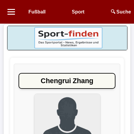
Fußball
Sport
🔍 Suche
Startseite
NEWS
Alle
Fußball-
News
Chengrui Zhang
1.
Bundesliga
2.
Bundesliga
3.