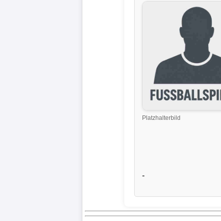
Liga
DFB-
Pokal
International
Champions
League
Platzhalterbild
Europa
League
Nationalmannschaft
-
Vereinsnews
Wechselgerüchte