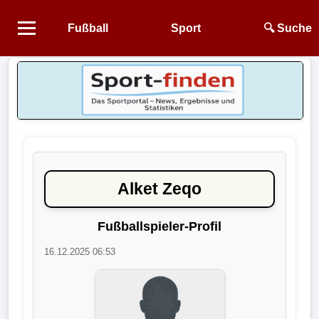
Fußball
Sport
🔍 Suche
Startseite
NEWS
Alle
Fußball-
News
Alket Zeqo
1.
Bundesliga
Fußballspieler-Profil
16.12.2025 06:53
2.
Bundesliga
3.