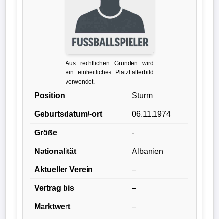
Liga
DFB-
Pokal
Aus rechtlichen Gründen wird
International
ein einheitliches Platzhalterbild
verwendet.
Champions
Position
Sturm
League
Geburtsdatum/-ort
06.11.1974
Europa
Größe
-
League
Nationalität
Albanien
Nationalmannschaft
Aktueller Verein
–
Vertrag bis
–
Vereinsnews
Marktwert
–
Wechselgerüchte