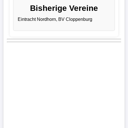
Bisherige Vereine
Verletzungspech
Eintracht Nordhorn, BV Cloppenburg
Frauenfußball
Alle
Sportnews
eSports
STATISTIKEN
Tabelle
1.
Bundesliga
Tabelle
2.