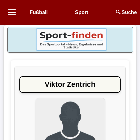
Fußball
Sport
🔍 Suche
Startseite
NEWS
Alle
Fußball-
News
Viktor Zentrich
1.
Bundesliga
2.
Bundesliga
3.