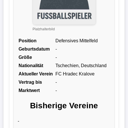
Liga
DFB-
Pokal
Platzhalterbild
Position
Defensives Mittelfeld
International
Geburtsdatum
-
Champions
Größe
-
League
Nationalität
Tschechien, Deutschland
Aktueller Verein
FC Hradec Kralove
Europa
Vertrag bis
-
League
Marktwert
-
Nationalmannschaft
Bisherige Vereine
Vereinsnews
-
Wechselgerüchte