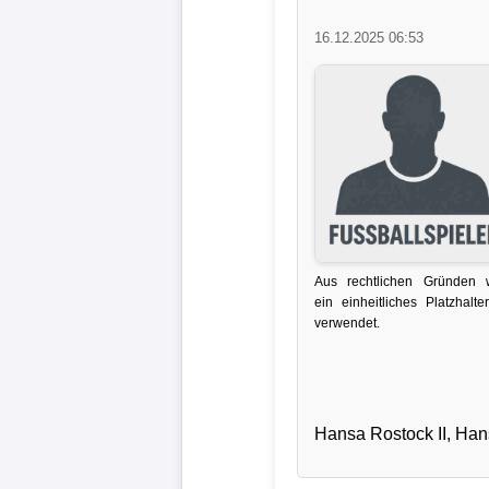
Liga
16.12.2025 06:53
DFB-
Pokal
International
Champions
League
Aus rechtlichen Gründen 
Europa
ein einheitliches Platzhalter
League
verwendet.
Nationalmannschaft
Vereinsnews
Hansa Rostock II, Han
Wechselgerüchte