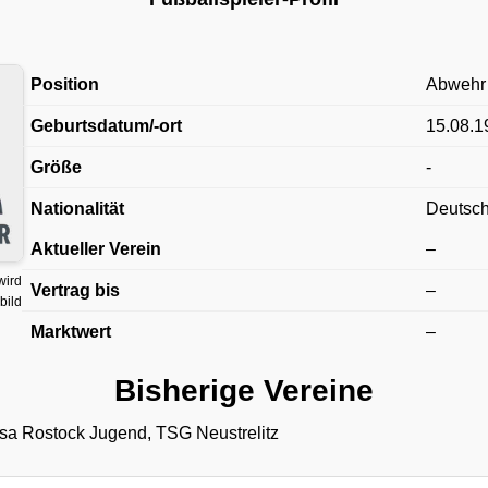
Position
Abwehr
Geburtsdatum/-ort
15.08.1
Größe
-
Nationalität
Deutsc
Aktueller Verein
–
wird
Vertrag bis
–
bild
Marktwert
–
Bisherige Vereine
sa Rostock Jugend, TSG Neustrelitz