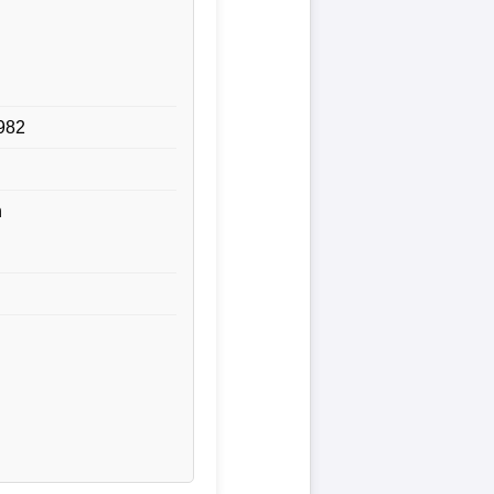
982
h