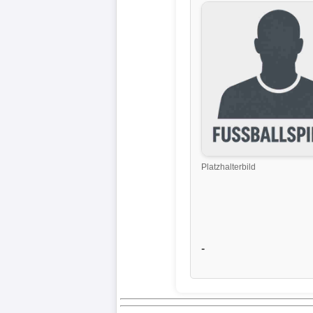
Liga
DFB-
Pokal
International
Champions
League
Platzhalterbild
Europa
League
Nationalmannschaft
-
Vereinsnews
Wechselgerüchte