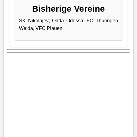
Bisherige Vereine
Verletzungspech
SK Nikolajev; Odda Odessa, FC Thüringen
Frauenfußball
Weida, VFC Plauen
Alle
Sportnews
eSports
STATISTIKEN
Tabelle
1.
Bundesliga
Tabelle
2.