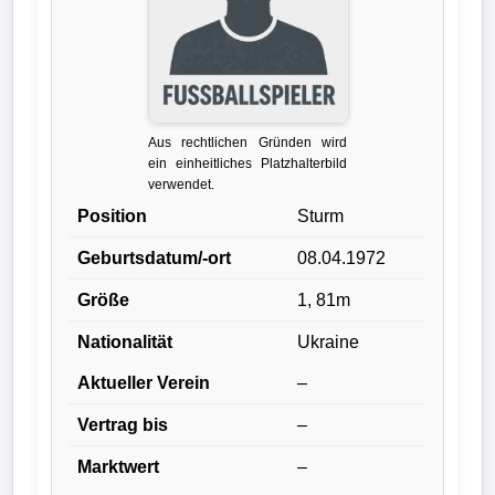
Liga
DFB-
Pokal
Aus rechtlichen Gründen wird
International
ein einheitliches Platzhalterbild
verwendet.
Champions
Position
Sturm
League
Geburtsdatum/-ort
08.04.1972
Europa
Größe
1, 81m
League
Nationalität
Ukraine
Nationalmannschaft
Aktueller Verein
–
Vertrag bis
–
Vereinsnews
Marktwert
–
Wechselgerüchte