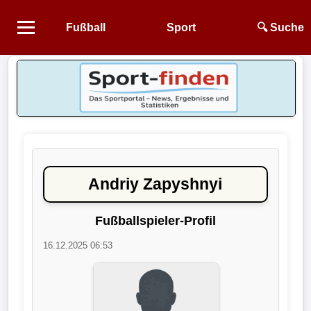
Fußball
Sport
🔍 Suche
Startseite
NEWS
Alle
Fußball-
News
Andriy Zapyshnyi
1.
Bundesliga
Fußballspieler-Profil
16.12.2025 06:53
2.
Bundesliga
3.