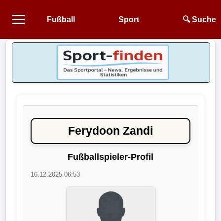
Fußball
Sport
🔍 Suche
Startseite
NEWS
Alle
Fußball-
News
Ferydoon Zandi
1.
Bundesliga
Fußballspieler-Profil
16.12.2025 06:53
2.
Bundesliga
3.