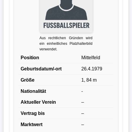
Liga
DFB-
Pokal
Aus rechtlichen Gründen wird
International
ein einheitliches Platzhalterbild
verwendet.
Champions
Position
Mittelfeld
League
Geburtsdatum/-ort
26.4.1979
Europa
Größe
1, 84 m
League
Nationalität
-
Nationalmannschaft
Aktueller Verein
–
Vertrag bis
–
Vereinsnews
Marktwert
–
Wechselgerüchte