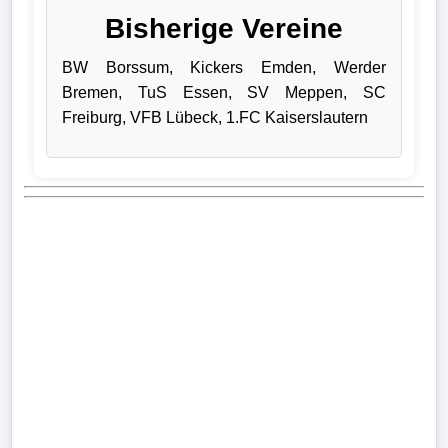
Bisherige Vereine
Verletzungspech
BW Borssum, Kickers Emden, Werder
Frauenfußball
Bremen, TuS Essen, SV Meppen, SC
Freiburg, VFB Lübeck, 1.FC Kaiserslautern
Alle
Sportnews
eSports
STATISTIKEN
Tabelle
1.
Bundesliga
Tabelle
2.