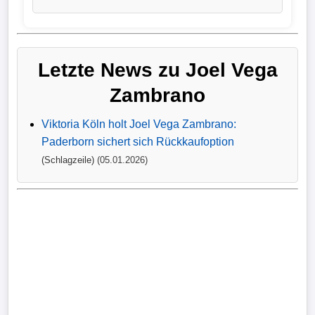
Verletzungspech
Frauenfußball
Letzte News zu Joel Vega
Zambrano
Alle
Sportnews
Viktoria Köln holt Joel Vega Zambrano:
Paderborn sichert sich Rückkaufoption
eSports
(Schlagzeile)
(05.01.2026)
STATISTIKEN
Tabelle
1.
Bundesliga
Tabelle
2.