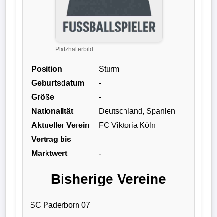
Liga
DFB-
Pokal
Platzhalterbild
Position
Sturm
International
Geburtsdatum
-
Champions
Größe
-
League
Nationalität
Deutschland, Spanien
Aktueller Verein
FC Viktoria Köln
Europa
Vertrag bis
-
League
Marktwert
-
Nationalmannschaft
Bisherige Vereine
Vereinsnews
SC Paderborn 07
Wechselgerüchte