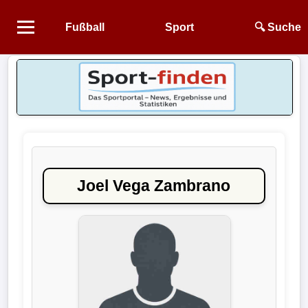
Fußball
Sport
🔍 Suche
Startseite
NEWS
Alle
Fußball-
News
Joel Vega Zambrano
1.
Bundesliga
2.
Bundesliga
3.