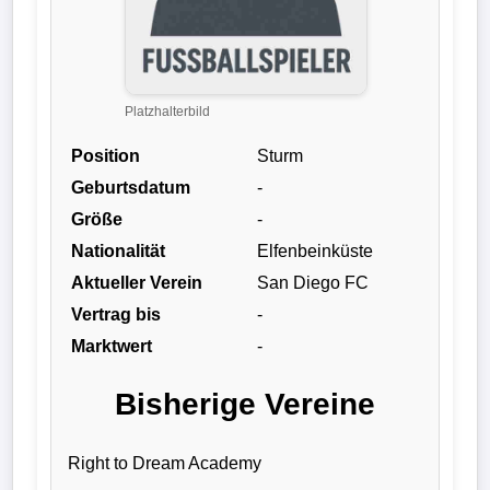
Liga
DFB-
Pokal
Platzhalterbild
Position
Sturm
International
Geburtsdatum
-
Champions
Größe
-
League
Nationalität
Elfenbeinküste
Aktueller Verein
San Diego FC
Europa
Vertrag bis
-
League
Marktwert
-
Nationalmannschaft
Bisherige Vereine
Vereinsnews
Right to Dream Academy
Wechselgerüchte