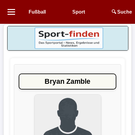
Fußball
Sport
🔍 Suche
Startseite
NEWS
Alle
Fußball-
News
Bryan Zamble
1.
Bundesliga
2.
Bundesliga
3.