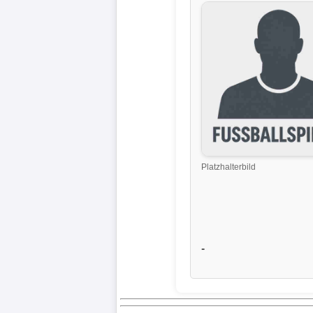
Liga
DFB-
Pokal
International
Champions
League
Platzhalterbild
Europa
League
Nationalmannschaft
-
Vereinsnews
Wechselgerüchte