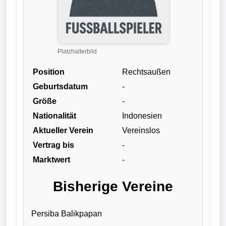
Liga
DFB-
Pokal
Platzhalterbild
Position
Rechtsaußen
International
Geburtsdatum
-
Champions
Größe
-
League
Nationalität
Indonesien
Aktueller Verein
Vereinslos
Europa
Vertrag bis
-
League
Marktwert
-
Nationalmannschaft
Bisherige Vereine
Vereinsnews
Persiba Balikpapan
Wechselgerüchte