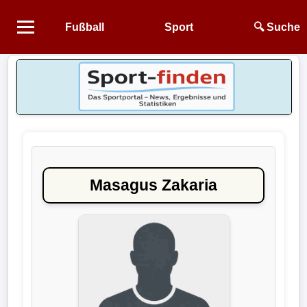
Fußball
Sport
🔍 Suche
Startseite
NEWS
Alle
Fußball-
News
Masagus Zakaria
1.
Bundesliga
2.
Bundesliga
3.