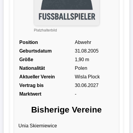
Liga
DFB-
Pokal
Platzhalterbild
Position
Abwehr
International
Geburtsdatum
31.08.2005
Champions
Größe
1,90 m
League
Nationalität
Polen
Aktueller Verein
Wisla Plock
Europa
Vertrag bis
30.06.2027
League
Marktwert
-
Nationalmannschaft
Bisherige Vereine
Vereinsnews
Unia Skierniewice
Wechselgerüchte