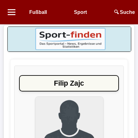
Fußball
Sport
🔍 Suche
Startseite
NEWS
Alle
Fußball-
News
Filip Zajc
1.
Bundesliga
2.
Bundesliga
3.